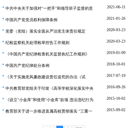
2021-06-11
《中国共产党党内法规和规范性文件备案审查规
中共中央关于加强对“一把手”和领导班子监督的意
2021-01-26
定》、《中国共产党党内法规执…
见
中国共产党党员权利保障条例
2020-03-23
党委（党组）落实全面从严治党主体责任规定
2020-03-23
纪检监察机关处理检举控告工作规则
2019-01-09
《中国共产党纪律检查机关监督执纪工作规则》
2018-10-01
中国共产党纪律处分条例
2017-07-19
《关于实施党风廉政建设责任追究的办法（试
2016-09-26
行）》
中共教育部党组关于印发《高等学校深化落实中央
2015-10-02
八项规定精神的若干规定》的通知
《设立“小金库”和使用“小金库”款项 违法违纪行为
2015-09-02
政纪处分暂行规定》
教育部关于进一步推进直属高校贯彻落实 “三重一
大”决策制度的意见